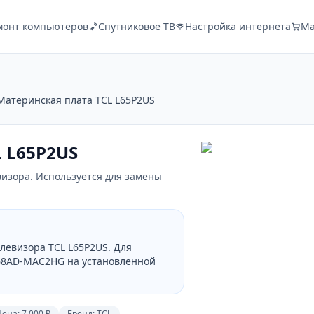
монт компьютеров
Спутниковое ТВ
Настройка интернета
Ма
Материнская плата TCL L65P2US
 L65P2US
визора. Используется для замены
левизора TCL L65P2US. Для
68AD-MAC2HG на установленной
Цена:
7 000 ₽
Бренд:
TCL