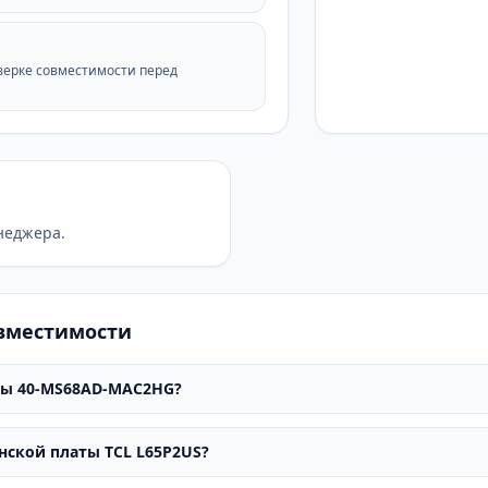
верке совместимости перед
неджера.
овместимости
ты 40-MS68AD-MAC2HG?
нской платы TCL L65P2US?