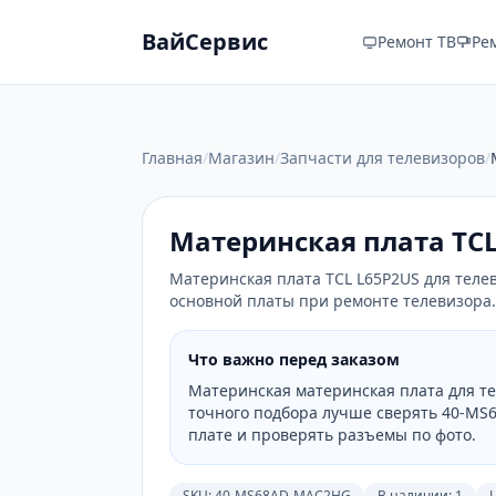
ВайСервис
Ремонт ТВ
Ре
Главная
/
Магазин
/
Запчасти для телевизоров
/
Материнская плата TCL
Материнская плата TCL L65P2US для теле
основной платы при ремонте телевизора.
Что важно перед заказом
Материнская материнская плата для те
точного подбора лучше сверять 40-MS
плате и проверять разъемы по фото.
SKU:
40-MS68AD-MAC2HG
В наличии: 1