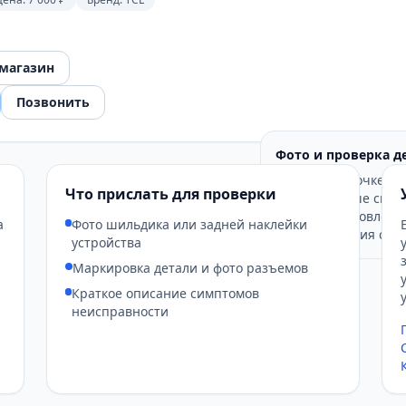
 магазин
Позвонить
Фото и проверка д
Если на карточке по
Что прислать для проверки
заказом лучше свер
снимок установленн
а
Фото шильдика или задней наклейки
подтверждения совм
устройства
Маркировка детали и фото разъемов
Краткое описание симптомов
неисправности