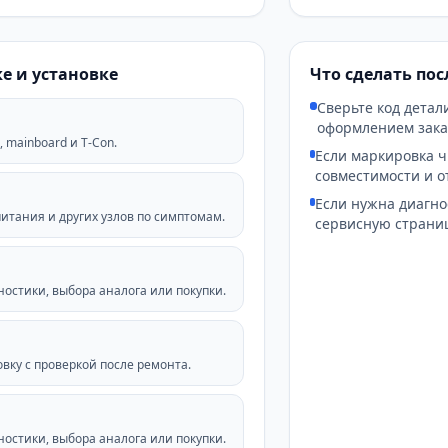
е и установке
Что сделать по
Сверьте код детал
оформлением зака
 mainboard и T-Con.
Если маркировка ч
совместимости и о
Если нужна диагно
питания и других узлов по симптомам.
сервисную страниц
остики, выбора аналога или покупки.
овку с проверкой после ремонта.
остики, выбора аналога или покупки.