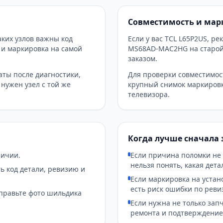
Совместимость и мар
аких узлов важны код
Если у вас TCL L65P2US, р
 и маркировка на самой
MS68AD-MAC2HG на старой 
заказом.
аты после диагностики,
Для проверки совместимос
 нужен узел с той же
крупный снимок маркиров
телевизора.
Когда лучше сначала 
личии.
Если причина поломки не
нельзя понять, какая дет
ь код детали, ревизию и
Если маркировка на устан
есть риск ошибки по реви
тправьте фото шильдика
Если нужна не только запч
ремонта и подтверждение 