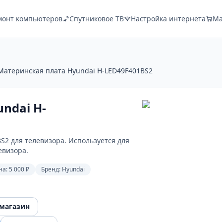
монт компьютеров
Спутниковое ТВ
Настройка интернета
Ма
Материнская плата Hyundai H-LED49F401BS2
ndai H-
S2 для телевизора. Используется для
евизора.
на:
5 000 ₽
Бренд:
Hyundai
 магазин