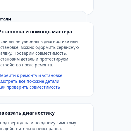
етали
ка нет подробных фото узла, перед
Установка и помощь мастера
ить маркировку детали и прислать
ой платы или шлейфа для
Если вы не уверены в диагностике или
естимости.
установке, можно оформить сервисную
заявку. Проверим совместимость,
установим деталь и протестируем
устройство после ремонта.
Перейти к ремонту и установке
Смотреть все похожие детали
Как проверить совместимость
заказать диагностику
 подтверждена и по одному симптому
аль действительно неисправна.