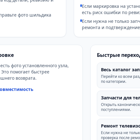
Если маркировка на устан
есть риск ошибки по реви
тправьте фото шильдика
Если нужна не только запч
ремонта и подтверждение 
ровке
Быстрые перехо
есть фото установленного узла,
Весь каталог за
 Это помогает быстрее
Перейти ко всем ра
ишнего возврата.
по категории.
совместимость
Запчасти для те
Открыть каноническ
поступлениями.
Ремонт телевизо
Если нужна не только
проверка после ремо