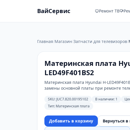
ВайСервис
Ремонт ТВ
Ре
Главная
/
Магазин
/
Запчасти для телевизоров
/
Материнская плата Hyu
LED49F401BS2
Материнская плата Hyundai H-LED49F401B
замены основной платы при ремонте тел
SKU:
JUC7.820.00195102
В наличии: 1
Це
Тип:
Материнская плата
Добавить в корзину
Вернуться в