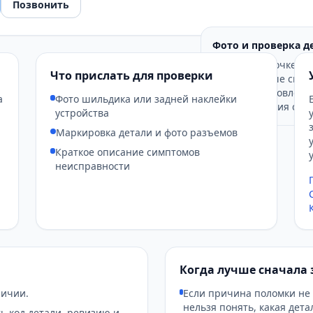
Позвонить
Фото и проверка д
Если на карточке по
Что прислать для проверки
заказом лучше свер
снимок установленн
а
Фото шильдика или задней наклейки
подтверждения совм
устройства
Маркировка детали и фото разъемов
Краткое описание симптомов
неисправности
Когда лучше сначала 
личии.
Если причина поломки не
нельзя понять, какая дет
ь код детали, ревизию и